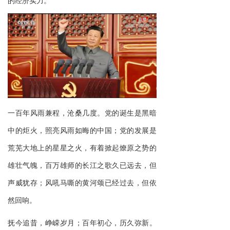
的经济实力。
一百年风雨兼程，沧桑几度。党的诞生是黑暗
中的炬火，照亮风雨如晦的中国；党的发展是
荒芜大地上的星星之火，有着掀起燎原之势的
雄壮气魄，百万雄师的长江之歌久已远去，但
声威犹存；风吼马嘶的黄河颂已经过去，但依
然回响。
抚今追昔，峥嵘岁月；百年初心，历久弥新。