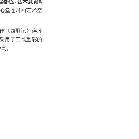
醒春色~艺术展览&
心堂连环画艺术空
之作《西厢记》连环
采用了工笔重彩的
极高。