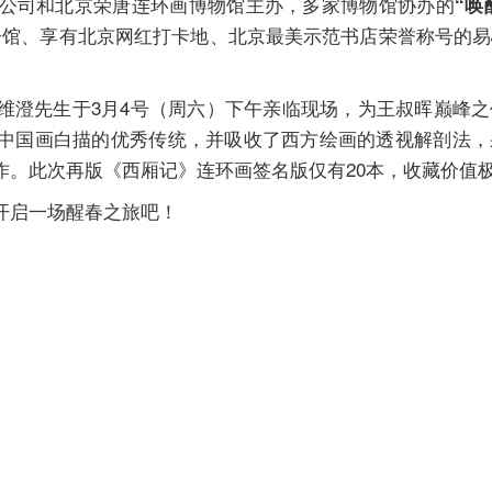
技有限公司和北京荣唐连环画博物馆主办，多家博物馆协办的
“唤
分馆、享有北京网红打卡地、北京最美示范书店荣誉称号的易
维澄先生于3月4号（周六）下午亲临现场，为王叔晖巅峰
中国画白描的优秀传统，并吸收了西方绘画的透视解剖法，
作。此次再版《西厢记》连环画签名版仅有20本，收藏价值
开启一场醒春之旅吧！