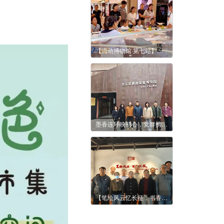
【流动博物馆·第七站】当经典走出展柜：北京荣唐邀您共赴一场"可触摸的国家记忆"
墨香连环映初心，党群携手育新苗——豆各庄党委与呼家楼中心小学青青分校领导莅临北京荣唐连环画博物馆参观
【笔绘风云忆长征，书香致远启新程】北京荣唐连环画博物馆世界读书日主题活动圆满收官！