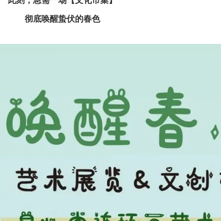
彻底唤醒蛰伏的春色