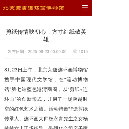
T
o
g
g
剪纸传情映初心，方寸红纸敬英
l
e
雄
n
a
发布日期：2025-08-23 00:00:00
1015
v
i
g
8月23日上午，北京荣唐连环画博物馆
a
t
携手中国现代文学馆，在“流动博物
i
馆”第七站蓝色港湾商圈，以“剪纸+连
o
n
环画”的创新形式，开启了一场跨越时
空的红色艺术之旅。活动特邀非遗剪纸
传承人、连环画大师杨永青先生之女杨
莹莹女士现场指导，带领10余组亲子家