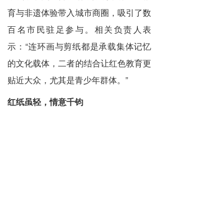
育与非遗体验带入城市商圈，吸引了数
百名市民驻足参与。相关负责人表
示：“连环画与剪纸都是承载集体记忆
的文化载体，二者的结合让红色教育更
贴近大众，尤其是青少年群体。”
红纸虽轻，情意千钧
活动尾声，孩子们手持自己剪出的“嘎
子”作品合影留念，一张张笑脸与鲜红
的剪纸交相辉映，成为这个夏日最温暖
的记忆。
“从连环画到剪纸，从场馆到商圈，我
们希望通过‘流动博物馆’的形式，让红