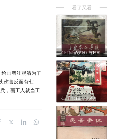
看了又看
《上甘岭的英雄》连环画
。绘画者汪观清为了
头伤害反而有七
当兵，画工人就当工
《三千里江山》连环画