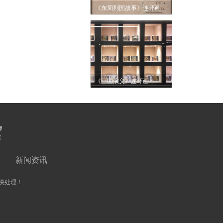
《东周列国故事》连环画
《三国演义》连环画
新闻资讯
快处理！