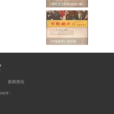
《钢铁是怎样炼成的》连环画
《平原枪声》连环画
新闻资讯
快处理！