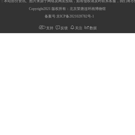
明：本站部分资讯、图片来源于网络及网友投稿，如有侵权请及时联系客服，我们将尽
Copyright2021 版权所有：北京荣唐连环画博物馆
备案号:京ICP备2021028782号-1
支持
反馈
关注
数据